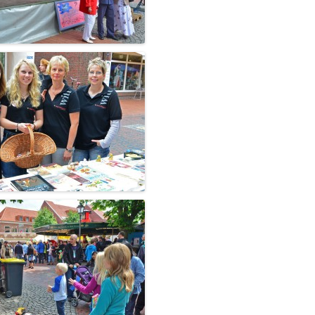
SENIORENNACHMITTAG
SPARKASSEN-EG-BÜHNE
RVB-BÜHNE
WITTMUNDER BÜRGERZELT