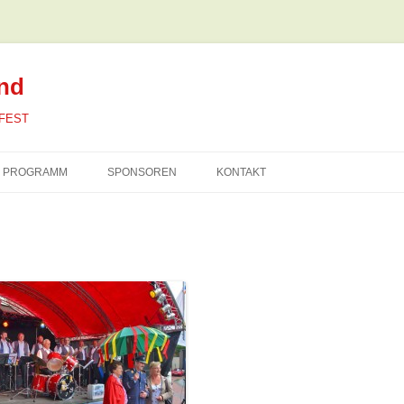
nd
 FEST
PROGRAMM
SPONSOREN
KONTAKT
PROGRAMM
KONTAKT
AT
KINDERFLOHMARKT
IMPRESSUM
PUDDING OLYMPIADE
DATENSCHUTZERKLÄRUNG
N
BLERSUMER PARTYECK
KIRCHPLATZ
KARAOKE FIRMEN-BATTLE