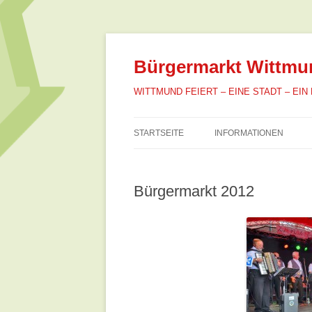
Zum
Inhalt
springen
Bürgermarkt Wittmu
WITTMUND FEIERT – EINE STADT – EIN
STARTSEITE
INFORMATIONEN
BUVV WITTMUND
INFORMATIONEN
Bürgermarkt 2012
STADT WITTMUND
VERANSTALTUNGSPLAK
MERCH
FLUCHTWEGEPLAN
SCHIRMHERRSCHAFTE